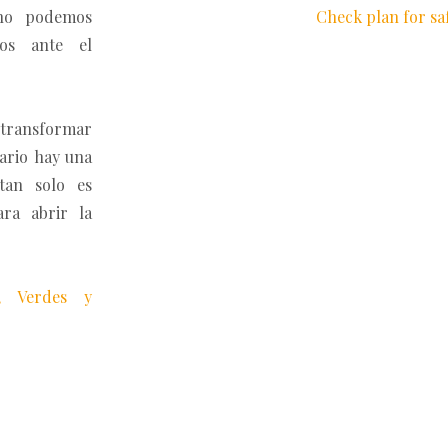
 no podemos
Check plan for sa
dos ante el
.
 transformar
iario hay una
tan solo es
ara abrir la
, Verdes y