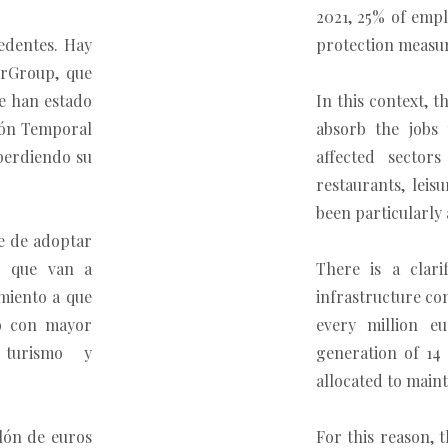
2021, 25% of emp
cedentes. Hay
protection measures
erGroup, que
e han estado
In this context, 
ión Temporal
absorb the jobs
perdiendo su
affected sector
restaurants, leis
been particularly
e de adoptar
o que van a
There is a clari
amiento a que
infrastructure co
do con mayor
every million eu
, turismo y
generation of 14 
allocated to main
lón de euros
For this reason, 