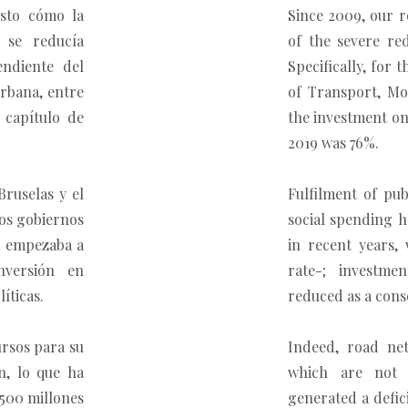
isto cómo la
Since 2009, our 
 se reducía
of the severe re
ndiente del
Specifically, for
rbana, entre
of Transport, Mo
 capítulo de
the investment o
2019 was 76%.
Bruselas y el
Fulfilment of pub
vos gobiernos
social spending h
ña empezaba a
in recent years,
nversión en
rate-; investme
íticas.
reduced as a conse
ursos para su
Indeed, road ne
n, lo que ha
which are not 
.500 millones
generated a defic