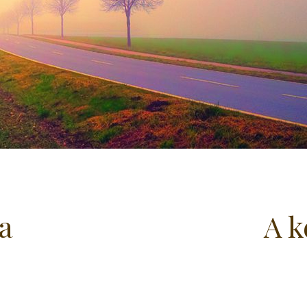
la
A k