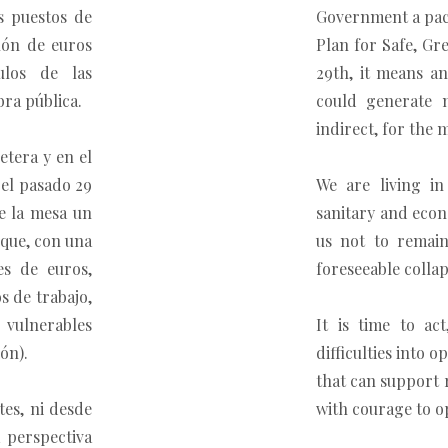
s puestos de
Government a pack
lón de euros
Plan for Safe, Gr
ulos de las
29th, it means an
bra pública.
could generate 
indirect, for the 
etera y en el
 el pasado 29
We are living in
re la mesa un
sanitary and econ
 que, con una
us not to remain
es de euros,
foreseeable collap
s de trabajo,
 vulnerables
It is time to ac
ón).
difficulties into o
that can support r
tes, ni desde
with courage to o
 perspectiva