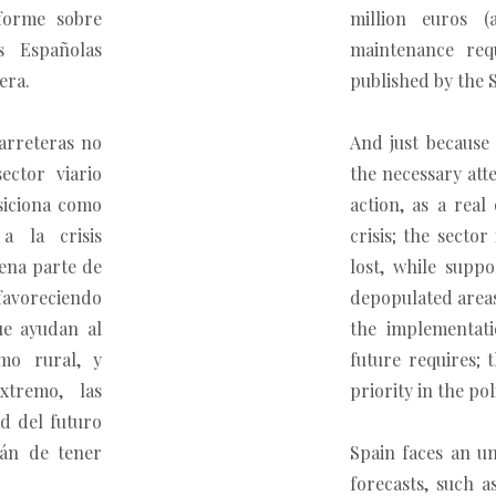
forme sobre
million euros 
s Españolas
maintenance req
era.
published by the 
arreteras no
And just because 
ector viario
the necessary atte
siciona como
action, as a rea
a la crisis
crisis; the secto
ena parte de
lost, while suppo
oreciendo
depopulated areas
ue ayudan al
the implementati
mo rural, y
future requires; 
xtremo, las
priority in the pol
d del futuro
án de tener
Spain faces an u
forecasts, such 