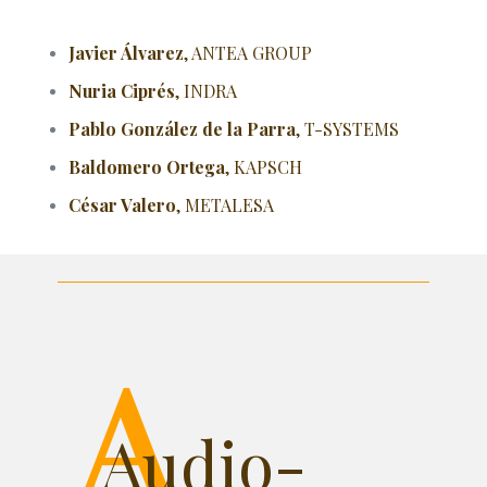
Javier Álvarez
, ANTEA GROUP
Nuria Ciprés
, INDRA
Pablo González de la Parra
, T-SYSTEMS
Baldomero Ortega
, KAPSCH
César Valero
, METALESA
Audio-