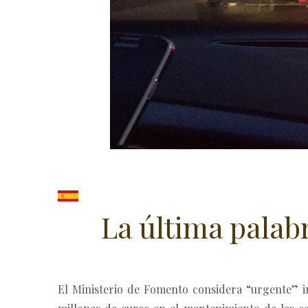
La última palab
El Ministerio de Fomento considera “urgente” in