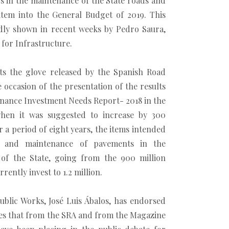
os in the maintenance of the State roads and
item into the General Budget of 2019. This
dly shown in recent weeks by Pedro Saura,
 for Infrastructure.
cts the glove released by the Spanish Road
e occasion of the presentation of the results
enance Investment Needs Report- 2018 in the
when it was suggested to increase by 300
r a period of eight years, the items intended
n and maintenance of pavements in the
of the State, going from the 900 million
rently invest to 1.2 million.
ublic Works, José Luis Ábalos, has endorsed
es that from the SRA and from the Magazine