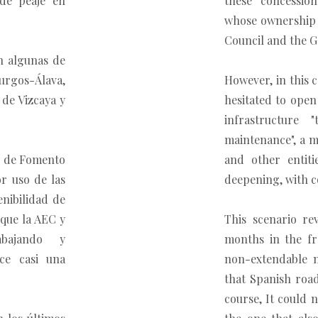
de peaje en
these concession
whose ownership 
Council and the G
en algunas de
urgos-Álava,
However, in this 
 de Vizcaya y
hesitated to open
infrastructure 
maintenance", a m
io de Fomento
and other entit
r uso de las
deepening, with c
enibilidad de
 que la AEC y
This scenario re
abajando y
months in the f
ce casi una
non-extendable n
that Spanish road
course, It could 