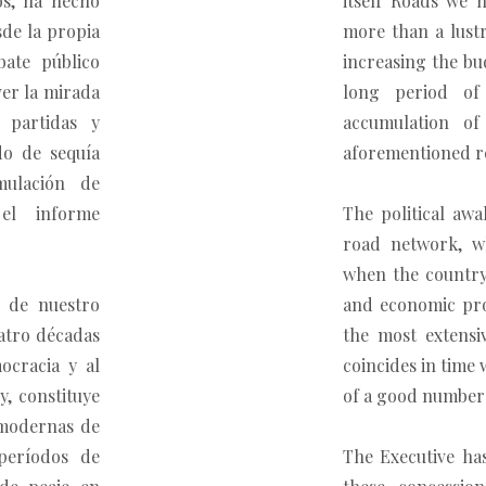
os, ha hecho
itself Roads we 
sde la propia
more than a lust
bate público
increasing the bu
ver la mirada
long period of
 partidas y
accumulation of 
do de sequía
aforementioned r
mulación de
 el informe
The political aw
road network, w
when the country
n de nuestro
and economic pro
atro décadas
the most extens
ocracia y al
coincides in time 
, constituye
of a good number 
 modernas de
períodos de
The Executive has