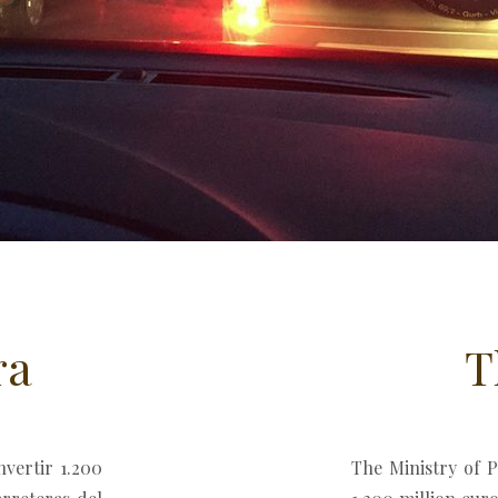
ra
T
vertir 1.200
The Ministry of P