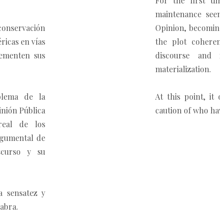
For the first t
maintenance see
 conservación
Opinion, becoming
ricas en vías
the plot cohere
rementen sus
discourse and 
materialization.
blema de la
At this point, i
inión Pública
caution of who hav
real de los
rgumental de
scurso y su
a sensatez y
labra.