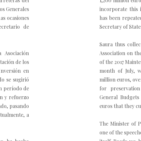
rreteras del
1,200 million eur
tos Generales
incorporate this 
das ocasiones
has been repeate
cretario de
Secretary of State
Saura thus colle
 Asociación
Association on th
tación de los
of the 2017 Maint
Inversión en
month of July, 
do se sugirió
million euros, ove
n período de
for preservatio
ón y refuerzo
General Budgets 
ado, pasando
euros that they cur
ctualmente, a
The Minister of P
one of the speech