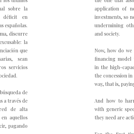
n los últimos
the one that also
al sobre la
application of 
 déficit en
investments, so n
as españolas.
undermining othe
rma, discurre
and society.
xcusable: la
anciación que
Now, how do we r
arias, sean
financing model 
os servicios
in the high-capa
ociedad.
the concession in 
way, that is, payin
 búsqueda de
s a través de
And how to harm
red de alta
with generic spe
 en aquellos
they need are acti
ecir, pagando