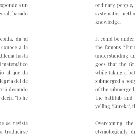
responde a un
ordinary people, 
ersal, basado
systematic, meth
knowledge.
ebida, da al
It could be under
 conoce a la
the famous “Eure
dilema hasta
understanding an
el matemático
goes that the Gr
io al que da
while taking a ba
legría del de
submerged a body 
orrió desnudo
of the submerged 
 decir, “lo he
the bathtub and 
yelling "Eureka", th
e se reviste
Overcoming the 
a traducirse
etymologically d