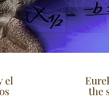
 el
Eurek
os
the 