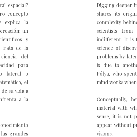
a’ espacial?
Digging deeper in
tro concepto
shares its orig
 explica la
complexity behind
creación; un
scientists from
entíficos y
indifferent. It i
 trata de la
science of discov
ciencia del
problems by later
acidad para
is due to anoth
o lateral o
Pólya, who spent
temático, el
mind works when f
de su vida a
nfrenta a la
Conceptually, h
material with wh
sense, it is not 
conocimiento
appear without p
 las grandes
visions.