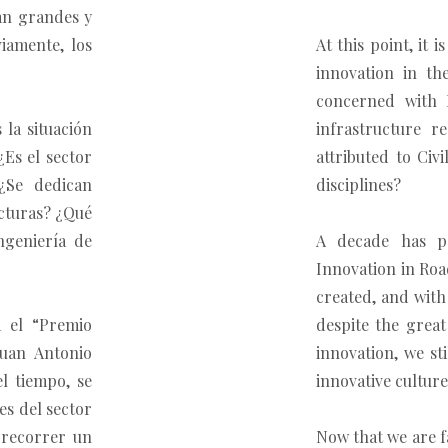
can grandes y
viamente, los
At this point, it i
innovation in th
concerned with 
 la situación
infrastructure 
¿Es el sector
attributed to Civ
¿Se dedican
disciplines?
ucturas? ¿Qué
ngeniería de
A decade has pa
Innovation in Ro
created, and with
 el “Premio
despite the great
Juan Antonio
innovation, we st
l tiempo, se
innovative culture 
es del sector
 recorrer un
Now that we are fa