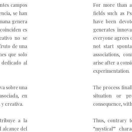
entes campos
For more than a
encia, se han
fields such as P
umana genera
have been devot
 coinciden es
generates innova
eativo no se
everyone agrees o
fruto de una
not start sponta
ones que solo
associations, co
 dedicado al
arise after a con
experimentation.
eva sobre una
The process final
asociada, en
situation or pr
 y creativa.
consequence, with
tribuye a la
Thus, contrary to
l alcance del
“mystical” char