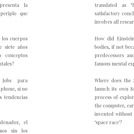
presenta la
translated as "
 periplo que
satisfactory conc
involves all resea
 los cuerpos
How did Einstei
 siete años
bodies, if not be
o conceptos
predecessors an
ntales?
famous mental ex
Jobs para
Where does the S
tphone, si no
launch its own S
s tendencias
process of explor
the computer, ea
invented without
denador, el
‘space race'?
os sin los