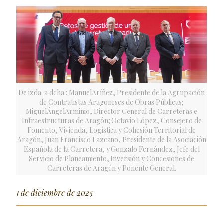
De izda. a dcha.: ManuelAríñez, Presidente de la Agrupación
de Contratistas Aragoneses de Obras Públicas;
MiguelÁngelArminio, Director General de Carreteras e
Infraestructuras de Aragón; Octavio López, Consejero de
Fomento, Vivienda, Logística y Cohesión Territorial de
Aragón, Juan Francisco Lazcano, Presidente de la Asociación
Española de la Carretera, y Gonzalo Fernández, Jefe del
Servicio de Planeamiento, Inversión y Concesiones de
Carreteras de Aragón y Ponente General.
1 de diciembre de 2025