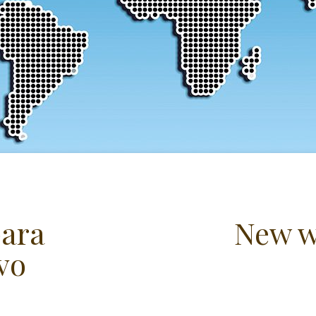
para
New w
vo