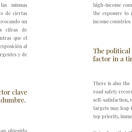
 las mismas
high-income coun
to de ciertas
the exposure to r
rovocando un
income countries.
s cifras de
ntras que el
exposición al
The political
ergentes y de
factor in a t
There is also the
ctor clave
road safety record
tidumbre.
self-satisfaction,
targets may leap 
top priority, imme
han obtenido