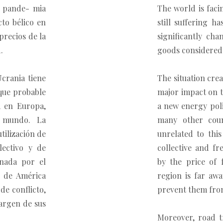
a pande- mia
The world is faci
to bélico en
still suffering h
precios de la
significantly cha
.
goods considered 
Ucrania tiene
The situation cre
que probable
major impact on t
a en Europa,
a new energy poli
 mundo. La
many other coun
tilización de
unrelated to this
lectivo y de
collective and fr
onada por el
by the price of 
s de América
region is far awa
de conflicto,
prevent them from
argen de sus
Moreover, road tr