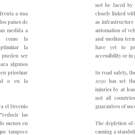
not be faced by 
frenta a una
closely linked wi
los países de
as infrastructure
ran medida a
automation of veh
os como la
and medium term 
ptimizar la
have yet to pri
s pueden ser
accessibility or i
para algunos
ben priorizar
In road safety, t
rial o en la
2030 has set th
injuries by at le
not all countri
ra el Decenio
guarantees of suc
“reducir las
 lo menos en
The depletion of 
 que tampoco
causing a standsti