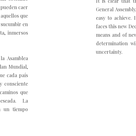
It is clear that
o pueden caer
General Assembly,
 aquellos que
easy to achieve. 
n sucumbir en
faces this new De
ta, inmersos
means and of new 
determination wi
uncertainty.
 la Asamblea
Plan Mundial,
que cada país
y consciente
 caminos que
eseada. La
en un tiempo