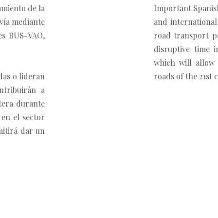
amiento de la
Important Spanish
 vía mediante
and international
iles BUS-VAO,
road transport p
disruptive time 
which will allow
as o lideran
roads of the 21st 
ntribuirán a
tera durante
 en el sector
itirá dar un