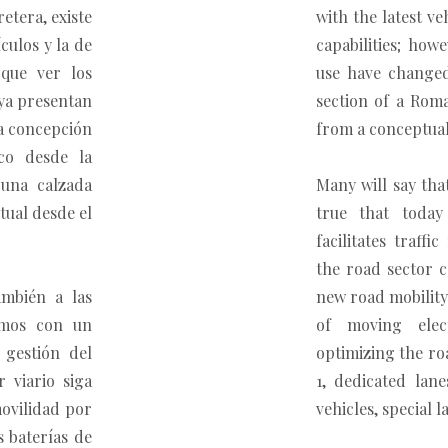
retera, existe
with the latest v
culos y la de
capabilities; how
 que ver los
use have changed 
 ya presentan
section of a Roma
la concepción
from a conceptual
co desde la
 una calzada
Many will say tha
tual desde el
true that toda
facilitates traff
the road sector c
ambién a las
new road mobility:
amos con un
of moving elect
 gestión del
optimizing the ro
r viario siga
1, dedicated lan
ovilidad por
vehicles, special 
s baterías de