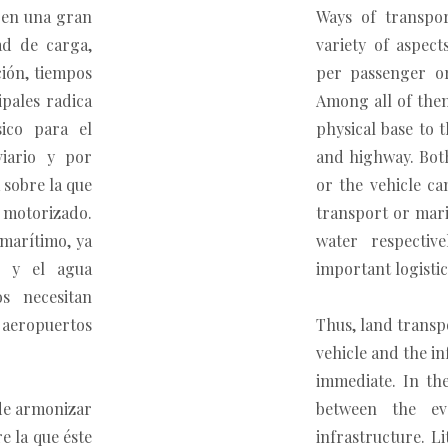
 en una gran
Ways of transpor
ad de carga,
variety of aspect
ción, tiempos
per passenger or 
ipales radica
Among all of them
ico para el
physical base to t
viario y por
and highway. Both
 sobre la que
or the vehicle ca
o motorizado.
transport or mari
 marítimo, ya
water respectiv
e y el agua
important logistic
s necesitan
s aeropuertos
Thus, land transp
vehicle and the in
immediate. In the
 de armonizar
between the ev
e la que éste
infrastructure. L