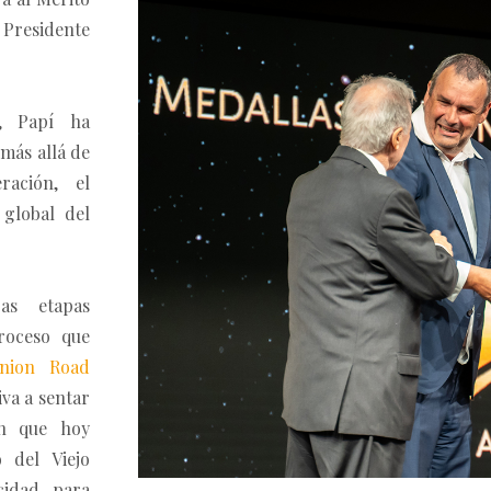
, Presidente
l, Papí ha
 más allá de
ración, el
global del
as etapas
proceso que
nion Road
va a sentar
ón que hoy
 del Viejo
cidad para